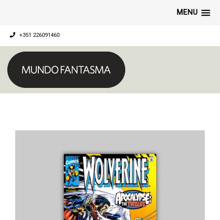
MENU
+351 226091460