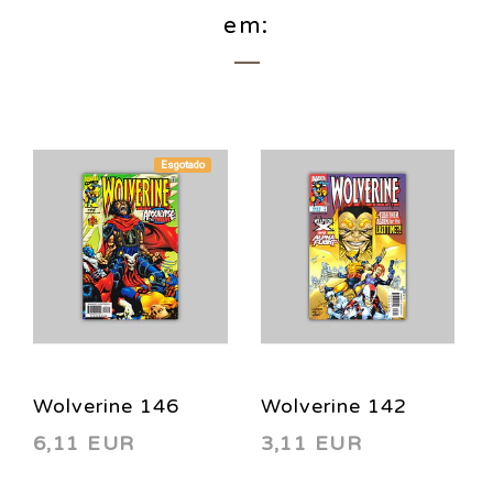
em:
Esgotado
Wolverine 146
Wolverine 142
6,11 EUR
3,11 EUR
1999
1999