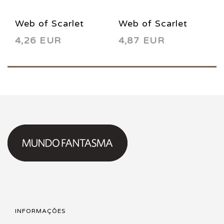
Web of Scarlet
Web of Scarlet
4,26 EUR
4,87 EUR
Spider 3 1995
Spider 1 1995
INFORMAÇÕES