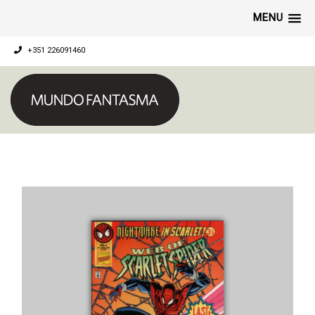
MENU
+351 226091460