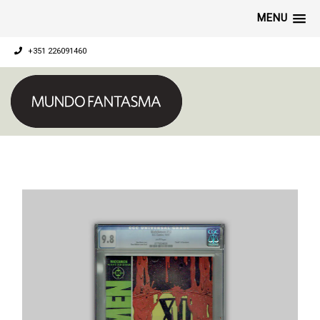
MENU
+351 226091460