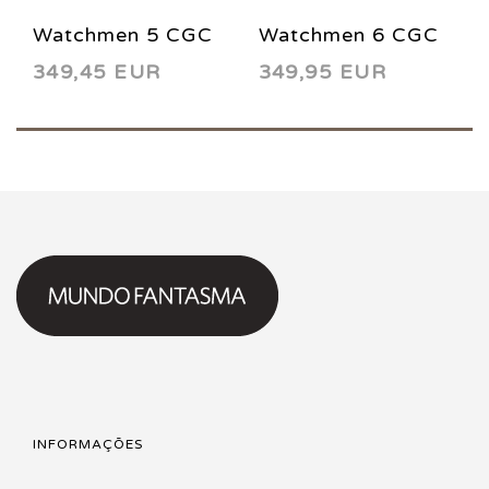
Watchmen 5 CGC
Watchmen 6 CGC
349,45 EUR
349,95 EUR
9.8 1987
9.8 1987
INFORMAÇÕES