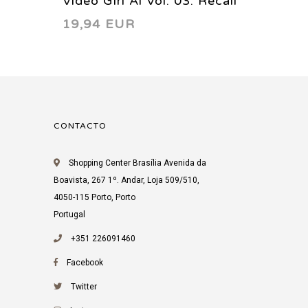
Video Girl Ai Vol. 03: Recall
Your a
19,94 EUR
12,49
2001
2008
CONTACTO
Shopping Center Brasília Avenida da
Boavista, 267 1º. Andar, Loja 509/510,
4050-115 Porto, Porto
Portugal
+351 226091460
Facebook
Twitter