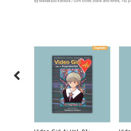
By Masakazu Katsura / Soft cover, black and white, 192 p
Esgotado