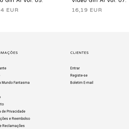
o Girl Ai Vol. 05:
Video Girl Ai Vol. 07:
94 EUR
16,19 EUR
off 2002
Retake 2004
RMAÇÕES
CLIENTES
ante
Entrar
e
Registe-se
a Mundo Fantasma
Boletim E-mail
o
to
a de Privacidade
uções e Reembolso
de Reclamações