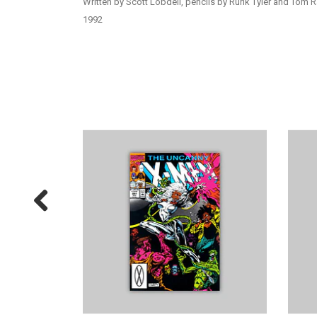
Written by Scott Lobdell, pencils by Rurik Tyler and Tom 
1992