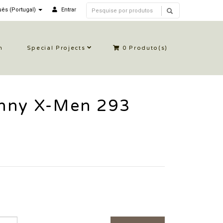
ês (Portugal)
Entrar
n
Special Projects
0
Produto(s)
nny X-Men 293