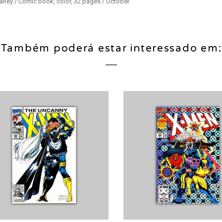
Raney / Comic book, color, 32 pages / October
Também poderá estar interessado em: