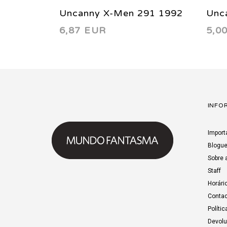
Uncanny X-Men 291 1992
Unc
6,87 EUR
5,0
INFO
Import
Blogu
Sobre 
Staff
Horári
Contac
Polític
Devol