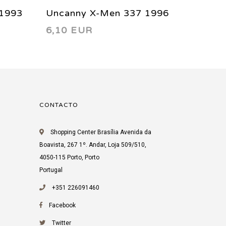
 1993
Uncanny X-Men 337 1996
Uncann
6,10 EUR
5,13 
CONTACTO
Shopping Center Brasília Avenida da
Boavista, 267 1º. Andar, Loja 509/510,
4050-115 Porto, Porto
Portugal
+351 226091460
Facebook
Twitter