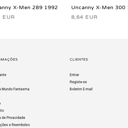
anny X-Men 289 1992
Uncanny X-Men 300
0 EUR
8,64 EUR
RMAÇÕES
CLIENTES
ante
Entrar
e
Registe-se
a Mundo Fantasma
Boletim E-mail
o
to
a de Privacidade
uções e Reembolso