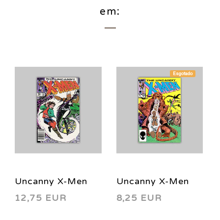
em:
Esgotado
Uncanny X-Men
Uncanny X-Men
12,75 EUR
8,25 EUR
180 1984
187 1984