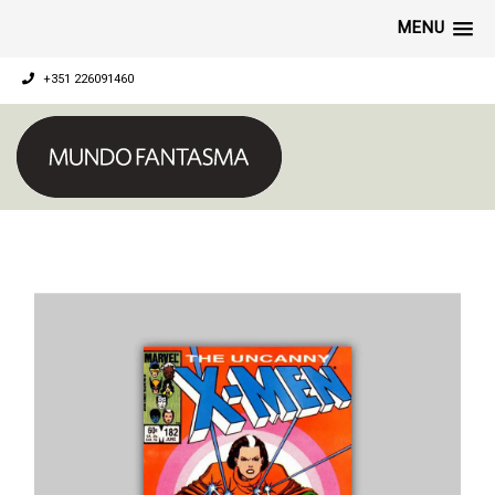
MENU
+351 226091460