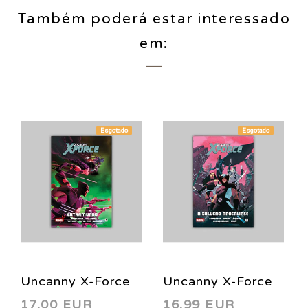
Também poderá estar interessado
em:
Esgotado
Esgotado
Uncanny X-Force
Uncanny X-Force
17,00 EUR
16,99 EUR
Vol. 03:
Vol. 01: A Solução