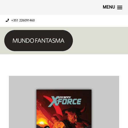
MENU
+351 226091460