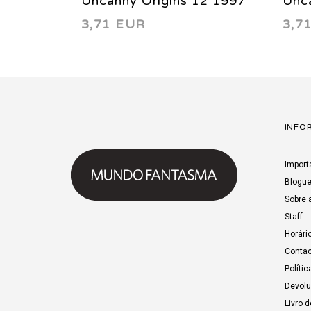
Uncanny Origins 12 1997
Unca
3,71 EUR
3,7
INFO
Import
Blogu
Sobre 
Staff
Horári
Contac
Polític
Devol
Livro 