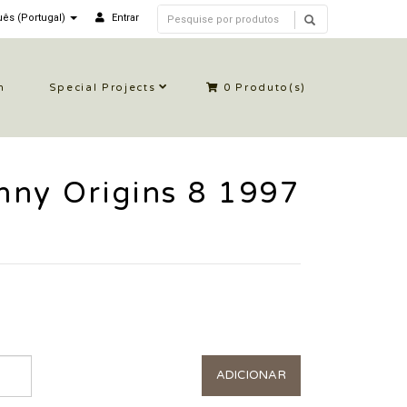
ês (Portugal)
Entrar
n
Special Projects
0
Produto(s)
nny Origins 8 1997