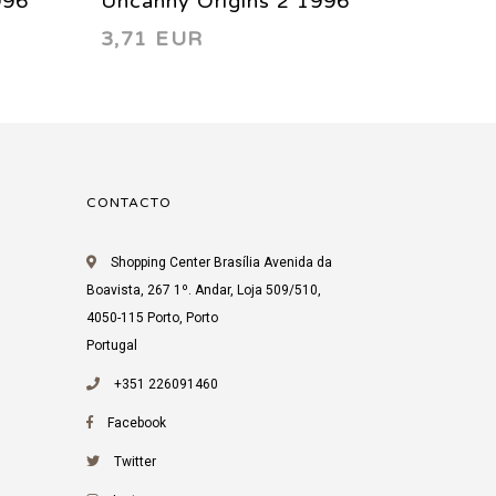
996
Uncanny Origins 2 1996
Uncann
3,71 EUR
2,49 
CONTACTO
Shopping Center Brasília Avenida da
Boavista, 267 1º. Andar, Loja 509/510,
4050-115 Porto, Porto
Portugal
+351 226091460
Facebook
Twitter