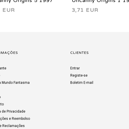
nny Origins 5 1997
Uncanny Origins 1 1
1 EUR
3,71 EUR
RMAÇÕES
CLIENTES
ante
Entrar
e
Registe-se
a Mundo Fantasma
Boletim E-mail
o
to
a de Privacidade
uções e Reembolso
de Reclamações