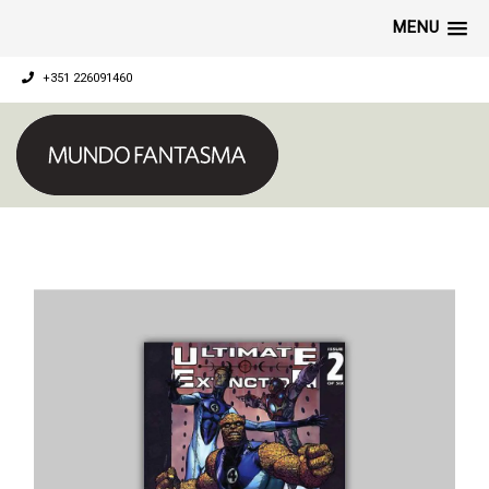
MENU
+351 226091460