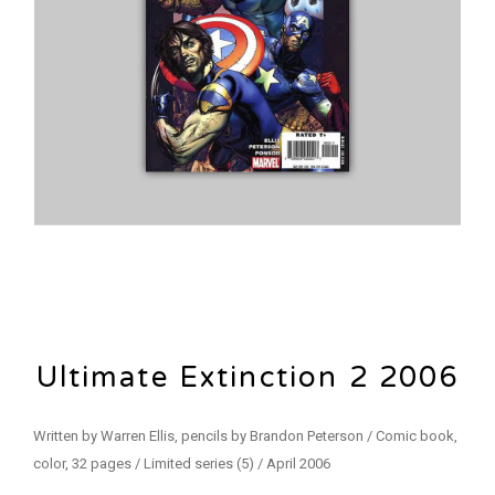
Ultimate Extinction 2 2006
Written by Warren Ellis, pencils by Brandon Peterson / Comic book,
color, 32 pages / Limited series (5) / April 2006