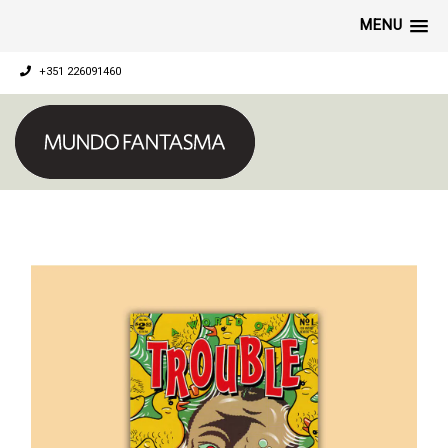
MENU
+351 226091460