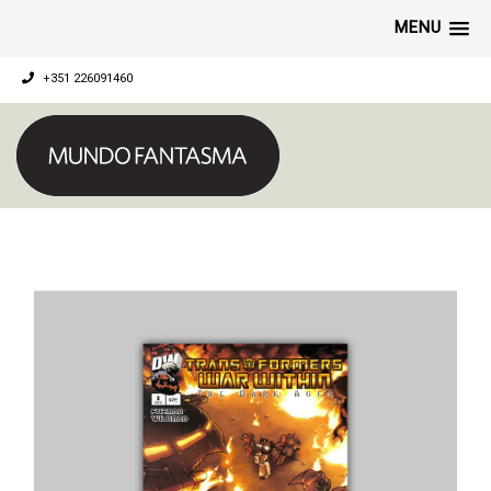
MENU
+351 226091460