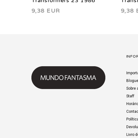
8.0)
Transformers 23 1986
Trans
9,38 EUR
9,38
INFO
Import
Blogu
Sobre 
Staff
Horári
Contac
Polític
Devol
Livro 