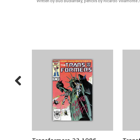
Written by Bud Budiansky, pencils by Ricardo Villamonte
Esgotado