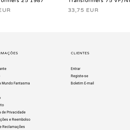
formers 25 1987
Transformers 75 VF/
 EUR
33,75 EUR
(9.0) 1991
RMAÇÕES
CLIENTES
ante
Entrar
e
Registe-se
a Mundo Fantasma
Boletim E-mail
o
to
a de Privacidade
uções e Reembolso
de Reclamações