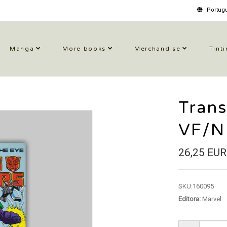
Portugu
Manga
More books
Merchandise
Tinti
Tran
VF/N
26,25 EUR
SKU:
160095
Editora:
Marvel