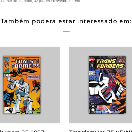
 / Comic book, color, 32 pages / November 1985
Também poderá estar interessado em: