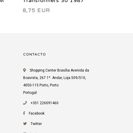
NM
Transformers 30 1987
Transfo
8,75 EUR
8,75 EU
1 1987
CONTACTO
Shopping Center Brasília Avenida da
Boavista, 267 1º. Andar, Loja 509/510,
4050-115 Porto, Porto
Portugal
+351 226091460
Facebook
Twitter