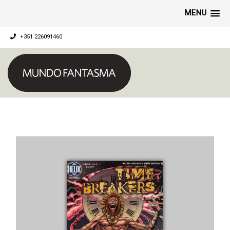
MENU
+351 226091460