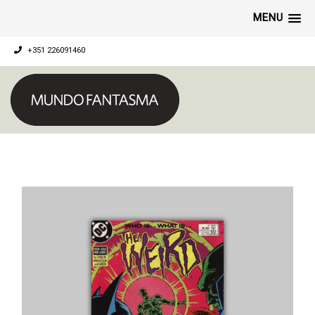
MENU
+351 226091460