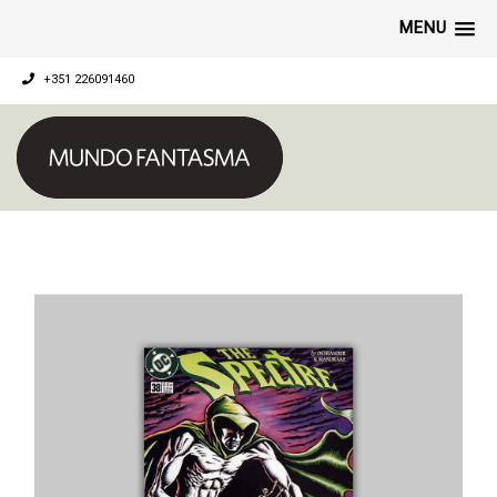
MENU
+351 226091460