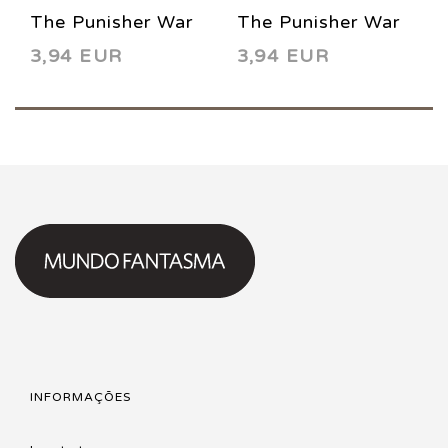
The Punisher War
The Punisher War
3,94 EUR
3,94 EUR
Journal 6 1989
Journal 14 1990
INFORMAÇÕES