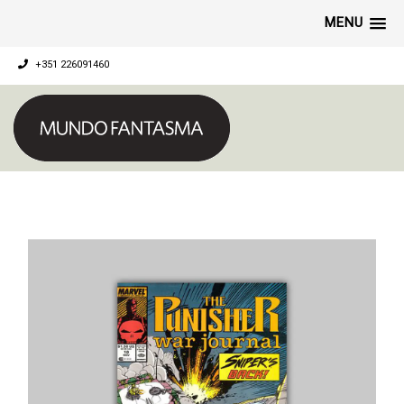
MENU
+351 226091460