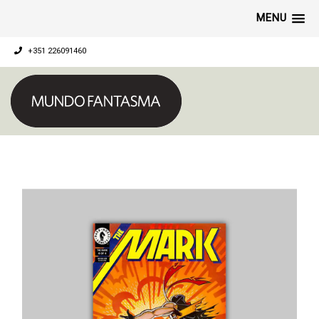
MENU
+351 226091460