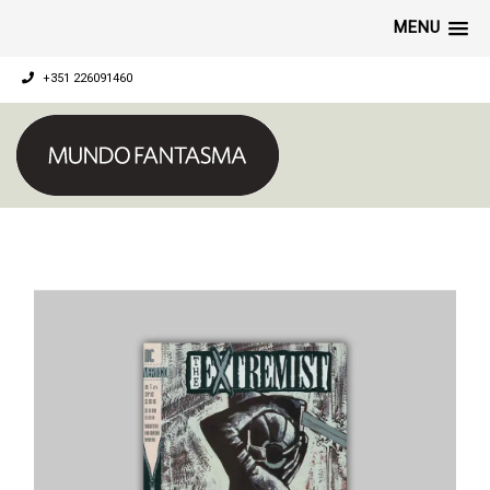
MENU
+351 226091460