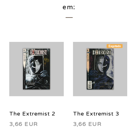
em:
Esgotado
The Extremist 2
The Extremist 3
3,66 EUR
3,66 EUR
1993
1993