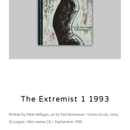
The Extremist 1 1993
Written by Peter Milligan, art by Ted McKeever / Comic book, color,
32 pages / Mini-series (4) / September 1993