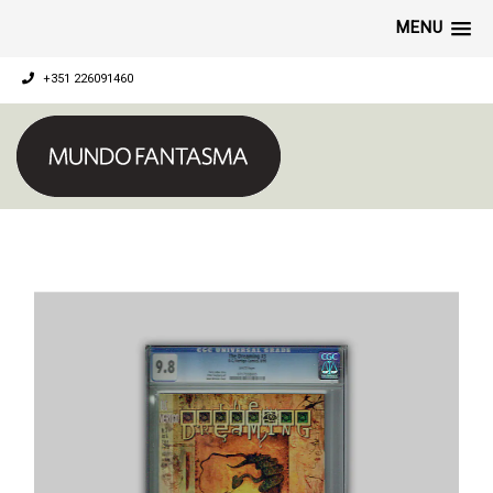
MENU
+351 226091460