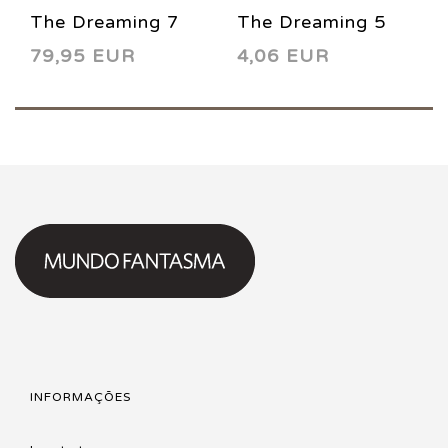
The Dreaming 7
The Dreaming 5
79,95 EUR
4,06 EUR
CGC 9.8 1996
1996
INFORMAÇÕES