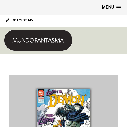
MENU
+351 226091460