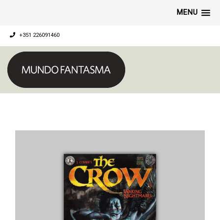
MENU
+351 226091460