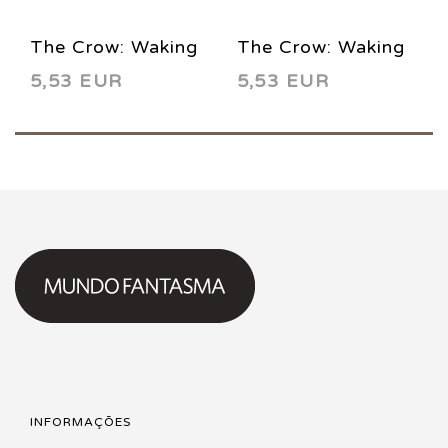
The Crow: Waking
The Crow: Waking
5,53 EUR
5,53 EUR
Nightmares 3
Nightmares 4
1998
1998
INFORMAÇÕES