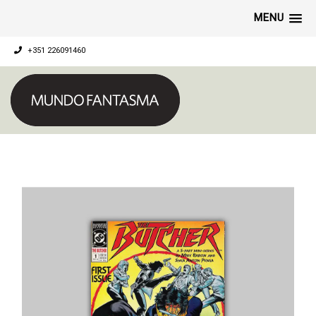
MENU
+351 226091460