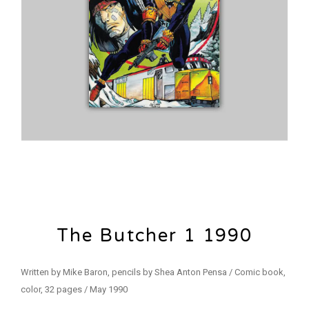
The Butcher 1 1990
Written by Mike Baron, pencils by Shea Anton Pensa / Comic book,
color, 32 pages / May 1990