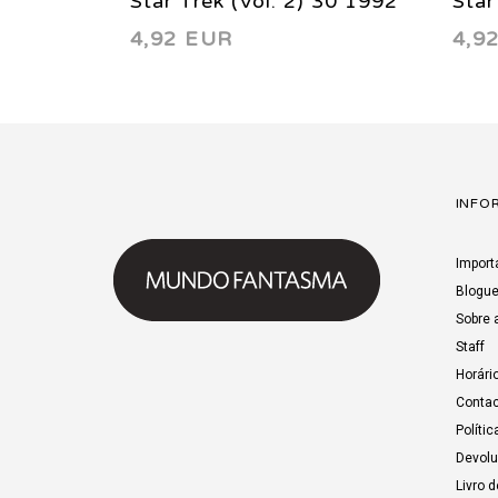
Star Trek (Vol. 2) 30 1992
Star
4,92 EUR
4,9
INFO
Import
Blogu
Sobre 
Staff
Horári
Contac
Polític
Devol
Livro 