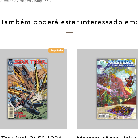
k, color, 32 pages / May 1992
Também poderá estar interessado em:
Esgotado