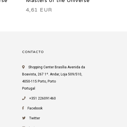
rse
Masters of the Universe
Star Tr
4,61 EUR
4,92 
(Vol. 2) 2 A 2003
CONTACTO
Shopping Center Brasília Avenida da
Boavista, 267 1º. Andar, Loja 509/510,
4050-115 Porto, Porto
Portugal
+351 226091460
Facebook
Twitter