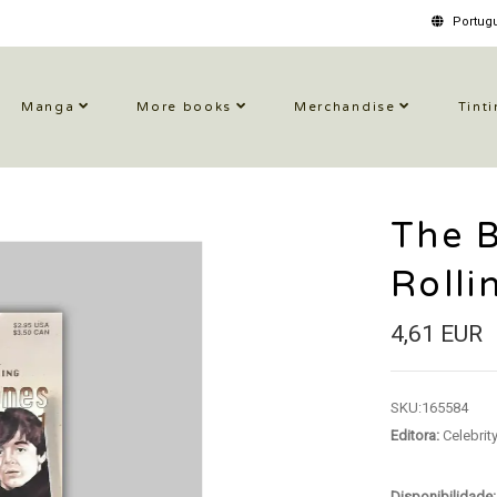
Portugu
Manga
More books
Merchandise
Tinti
The B
Rolli
4,61 EUR
SKU:
165584
Editora:
Celebrit
Disponibilidade