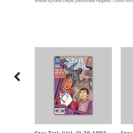
Written by Kevin Dwyer, pencils Neil Feigeles / Comic boo