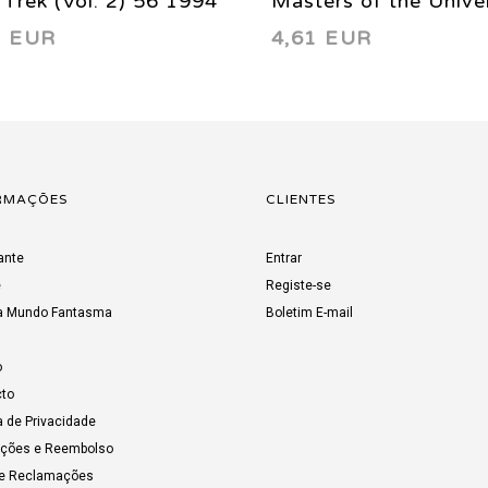
 Trek (Vol. 2) 56 1994
Masters of the Unive
2 EUR
4,61 EUR
(Vol. 2) 2 B 2003
RMAÇÕES
CLIENTES
ante
Entrar
e
Registe-se
a Mundo Fantasma
Boletim E-mail
o
to
a de Privacidade
uções e Reembolso
de Reclamações