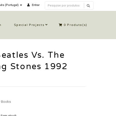
ês (Portugal)
Entrar
n
Special Projects
0
Produto(s)
eatles Vs. The
ng Stones 1992
y Books
: Sem stock