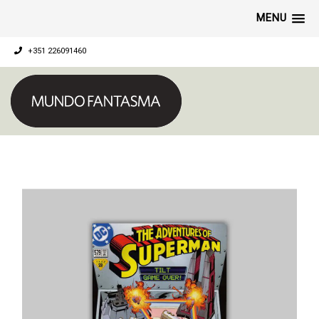
MENU
+351 226091460