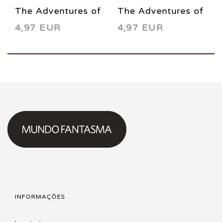
The Adventures of
The Adventures of
4,97 EUR
4,97 EUR
Superman 580
Superman 578
2000
2000
INFORMAÇÕES