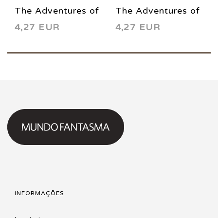
The Adventures of
The Adventures of
4,27 EUR
4,27 EUR
Superman 551
Superman 556
1997
1998
INFORMAÇÕES