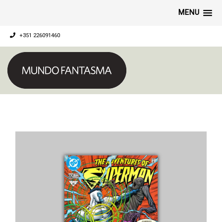
MENU
+351 226091460