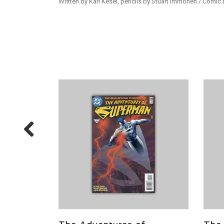
Written by Karl Kesel, pencils by Stuart Immonen / Comic