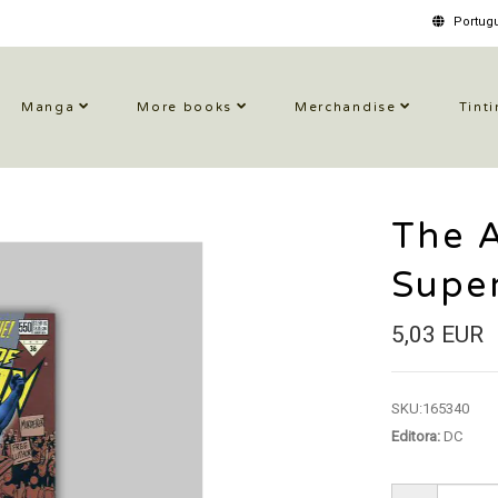
Portugu
Manga
More books
Merchandise
Tinti
The 
Supe
5,03 EUR
SKU:
165340
Editora:
DC