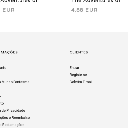
Adventures of
The Adventures of
8 EUR
4,88 EUR
erman 548 1997
Superman 547 1997
RMAÇÕES
CLIENTES
ante
Entrar
e
Registe-se
a Mundo Fantasma
Boletim E-mail
o
to
a de Privacidade
uções e Reembolso
de Reclamações