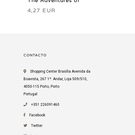
The Adventures of
The Ad
4,27 EUR
4,27 
Superman 546 1997
Superm
CONTACTO
Shopping Center Brasília Avenida da
Boavista, 267 1º. Andar, Loja 509/510,
4050-115 Porto, Porto
Portugal
+351 226091460
Facebook
Twitter