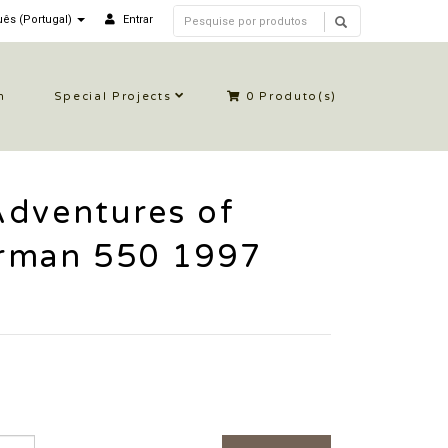
ês (Portugal)
Entrar
n
Special Projects
0
Produto(s)
Adventures of
rman 550 1997