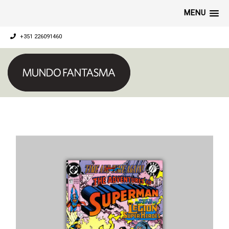
MENU
+351 226091460