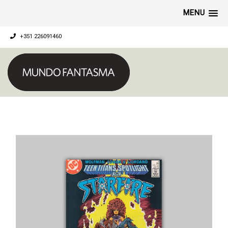
MENU
+351 226091460