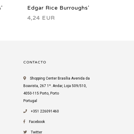
’
Edgar Rice Burroughs’
Edgar 
4,24 EUR
4,24 
Tarzan 11 1997
Tarzan
CONTACTO
Shopping Center Brasília Avenida da
Boavista, 267 1º. Andar, Loja 509/510,
4050-115 Porto, Porto
Portugal
+351 226091460
Facebook
Twitter