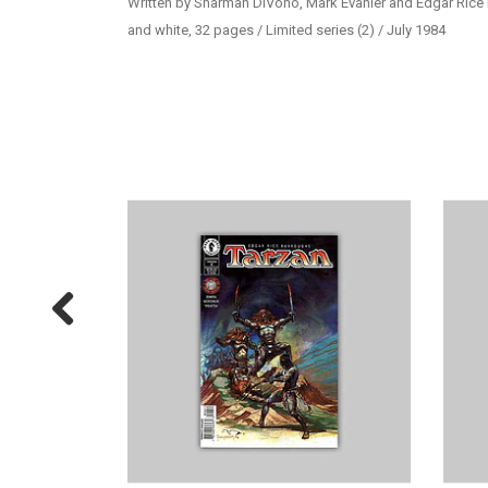
Written by Sharman DiVono, Mark Evanier and Edgar Rice 
and white, 32 pages / Limited series (2) / July 1984