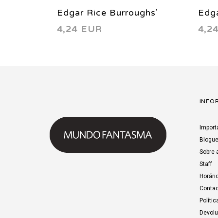
Edgar Rice Burroughs’
Edga
4,24 EUR
4,2
Tarzan 6 1997
Tar
INFO
Import
Blogu
Sobre 
Staff
Horári
Contac
Polític
Devol