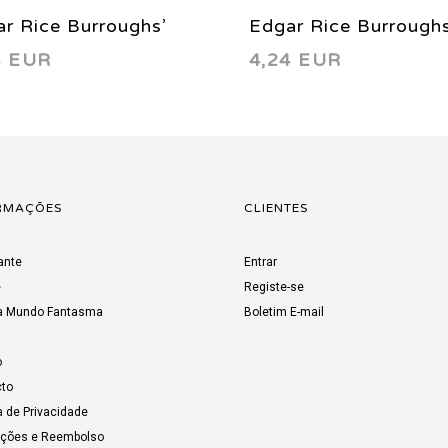
r Rice Burroughs’
Edgar Rice Burroughs
4 EUR
4,24 EUR
zan 4 1996
Tarzan 3 1996
RMAÇÕES
CLIENTES
ante
Entrar
e
Registe-se
a Mundo Fantasma
Boletim E-mail
o
to
a de Privacidade
uções e Reembolso