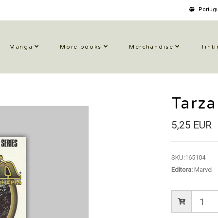
Portugu
Manga
More books
Merchandise
Tinti
Tarza
5,25 EUR
SKU:
165104
Editora:
Marvel