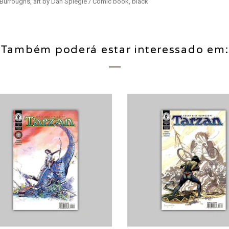
Burroughs, art by Dan Spiegle / Comic book, black
Também poderá estar interessado em: