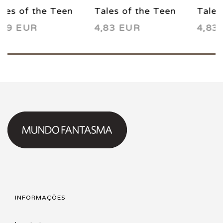
he Teen
Tales of the Teen
Tales of the T
4,83 EUR
4,69 EUR
1984
Titans 61 1986
Titans 64 198
INFORMAÇÕES