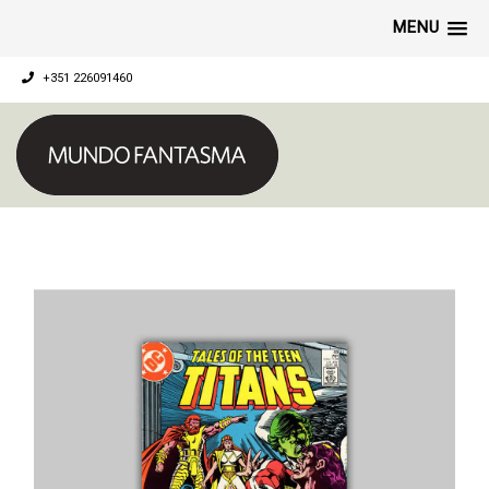
MENU
+351 226091460