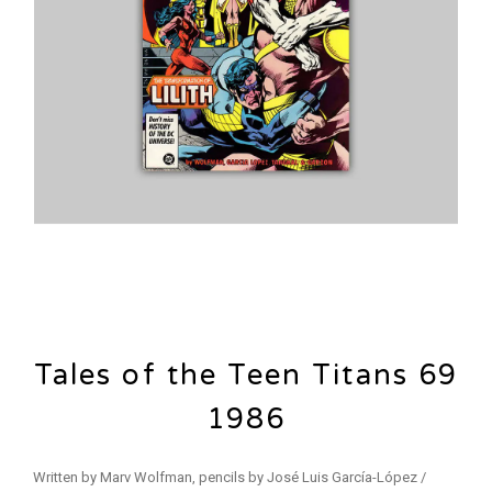
Tales of the Teen Titans 69
1986
Written by Marv Wolfman, pencils by José Luis García-López /