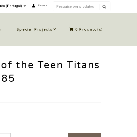
ês (Portugal)
Entrar
n
Special Projects
0
Produto(s)
 of the Teen Titans
985