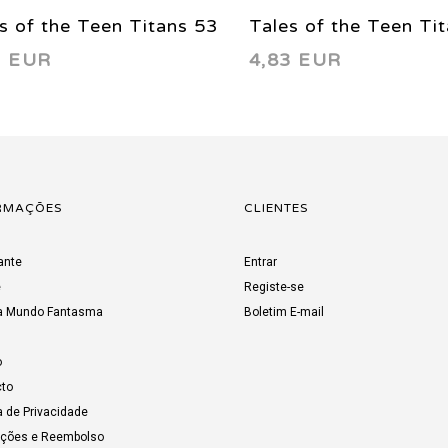
s of the Teen Titans 53
Tales of the Teen Ti
3 EUR
4,83 EUR
5
1985
RMAÇÕES
CLIENTES
ante
Entrar
e
Registe-se
a Mundo Fantasma
Boletim E-mail
o
to
a de Privacidade
uções e Reembolso