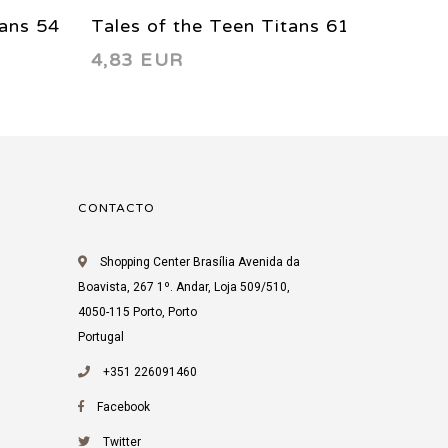
tans 54
Tales of the Teen Titans 61
Tales 
4,83 EUR
4,69 
1986
1985
CONTACTO
Shopping Center Brasília Avenida da
Boavista, 267 1º. Andar, Loja 509/510,
4050-115 Porto, Porto
Portugal
+351 226091460
Facebook
Twitter