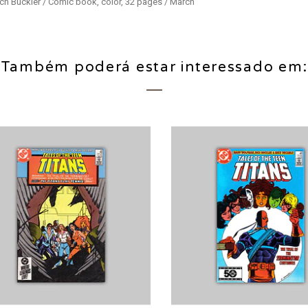
ch Buckler / Comic book, color, 32 pages / March
Também poderá estar interessado em: