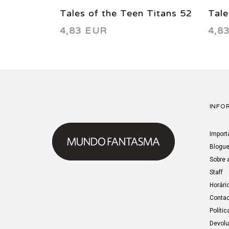
Tales of the Teen Titans 52
Tale
4,83 EUR
4,8
1985
198
INFO
Import
Blogu
Sobre 
Staff
Horári
Contac
Polític
Devol