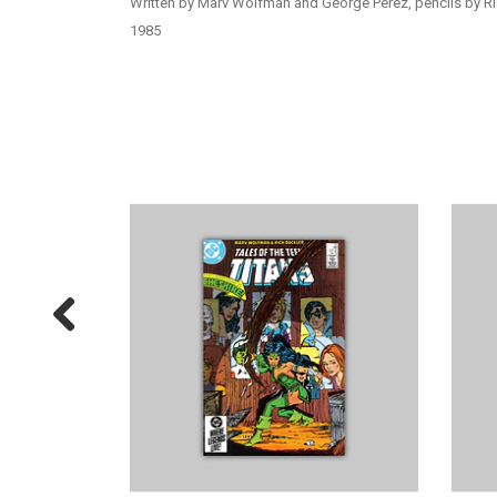
Written by Marv Wolfman and George Pérez, pencils by Ri
1985