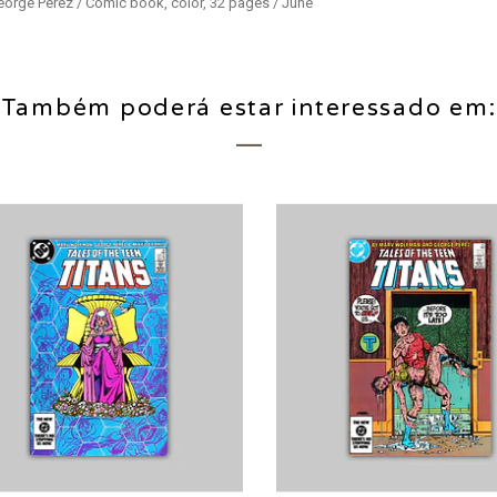
orge Pérez / Comic book, color, 32 pages / June
Também poderá estar interessado em: