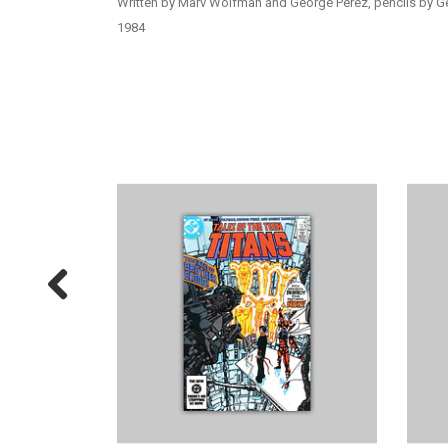
Written by Marv Wolfman and George Pérez, pencils by Ge
1984