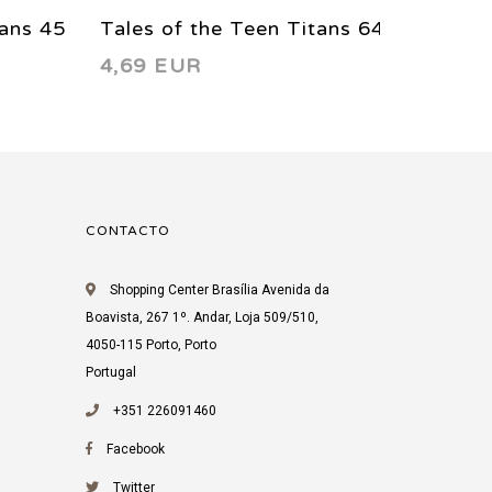
tans 45
Tales of the Teen Titans 64
Tales 
4,69 EUR
4,83 
1986
1984
CONTACTO
Shopping Center Brasília Avenida da
Boavista, 267 1º. Andar, Loja 509/510,
4050-115 Porto, Porto
Portugal
+351 226091460
Facebook
Twitter