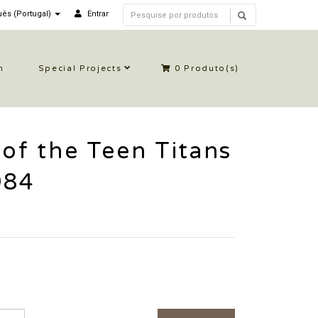
ês (Portugal)
Entrar
n
Special Projects
0
Produto(s)
 of the Teen Titans
984