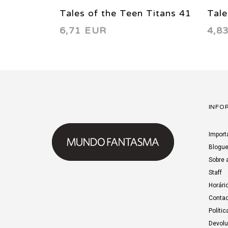
Tales of the Teen Titans 41
Tale
6,71 EUR
4,8
1984
198
INFO
Import
Blogu
Sobre 
Staff
Horári
Contac
Polític
Devol