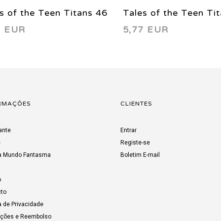
s of the Teen Titans 46
Tales of the Teen Ti
3 EUR
5,77 EUR
4
1984
RMAÇÕES
CLIENTES
ante
Entrar
e
Registe-se
a Mundo Fantasma
Boletim E-mail
o
to
a de Privacidade
uções e Reembolso