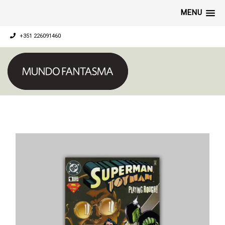
MENU
+351 226091460