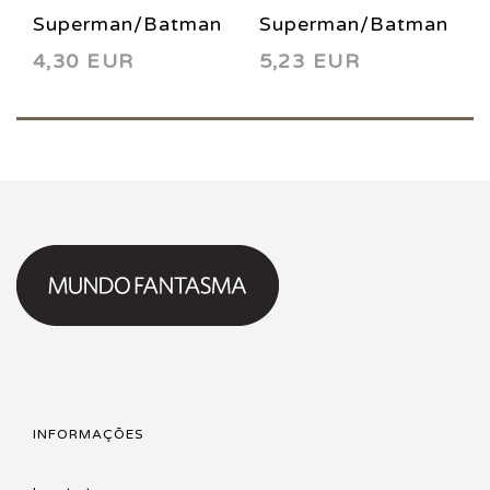
Superman/Batman
Superman/Batman
4,30 EUR
5,23 EUR
29 2006
27 2006
INFORMAÇÕES