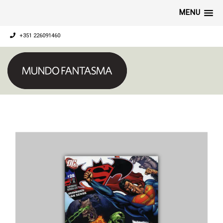
MENU
+351 226091460