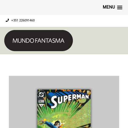
MENU
+351 226091460