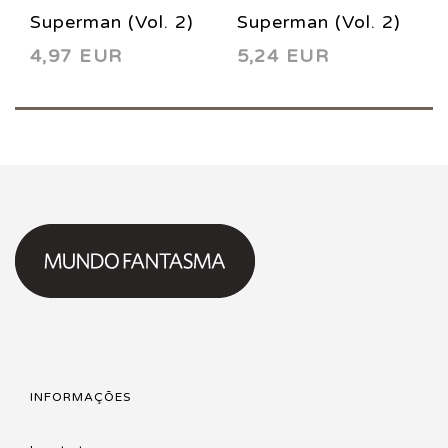
Superman (Vol. 2)
Superman (Vol. 2)
4,97 EUR
5,24 EUR
143 1999
133 1998
INFORMAÇÕES