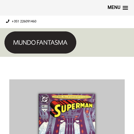
MENU
+351 226091460