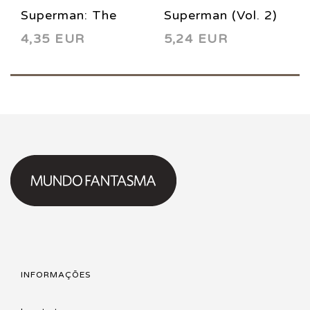
Superman: The
Superman (Vol. 2)
4,35 EUR
5,24 EUR
Man of Steel 84
134 1998
1998
INFORMAÇÕES