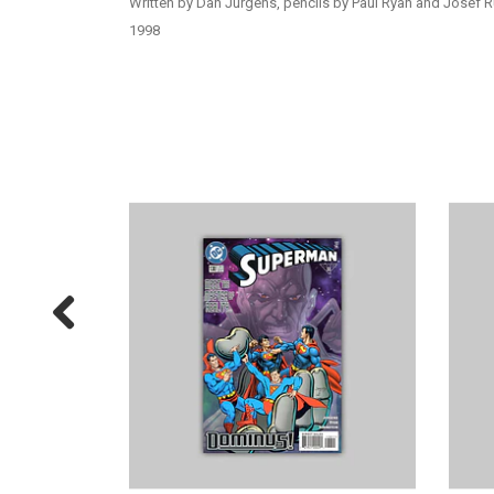
Written by Dan Jurgens, pencils by Paul Ryan and Josef R
1998