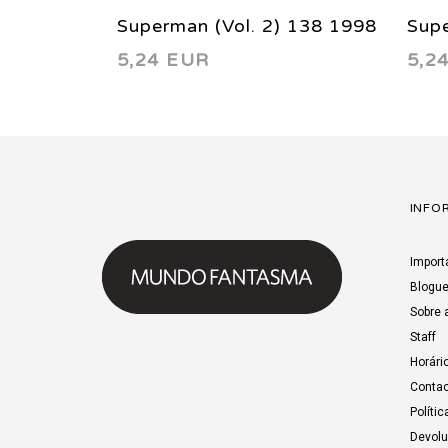
Superman (Vol. 2) 138 1998
Supe
5,24 EUR
5,2
INFO
Import
Blogu
Sobre 
Staff
Horári
Contac
Polític
Devol