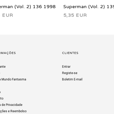
rman (Vol. 2) 136 1998
Superman (Vol. 2) 1
4 EUR
5,35 EUR
RMAÇÕES
CLIENTES
ante
Entrar
e
Registe-se
a Mundo Fantasma
Boletim E-mail
o
to
a de Privacidade
uções e Reembolso