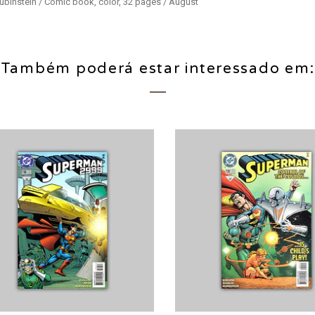
ubinstein / Comic book, color, 32 pages / August
Também poderá estar interessado em: