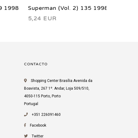
39 1998
Superman (Vol. 2) 135 1998
Superm
5,24 EUR
5,24 
CONTACTO
Shopping Center Brasília Avenida da
Boavista, 267 1º. Andar, Loja 509/510,
4050-115 Porto, Porto
Portugal
+351 226091460
Facebook
Twitter