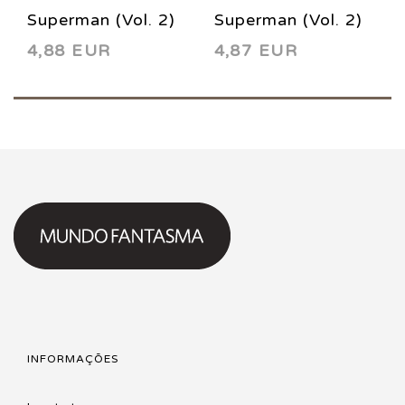
Superman (Vol. 2)
Superman (Vol. 2)
4,88 EUR
4,87 EUR
105 1995
102 1995
INFORMAÇÕES