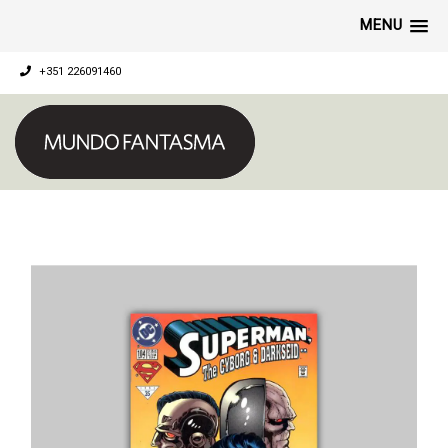
MENU
+351 226091460