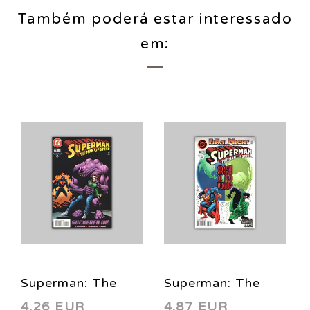
Também poderá estar interessado
em:
Superman: The
Superman: The
4,26 EUR
4,87 EUR
Man of Steel 59
Man of Steel 62