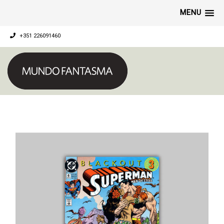
MENU
+351 226091460