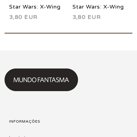
Star Wars: X-Wing
Star Wars: X-Wing
3,80 EUR
3,80 EUR
Rogue Squadron
Rogue Squadron
21 1997
23 1997
INFORMAÇÕES