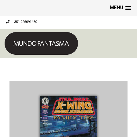
MENU
+351 226091460