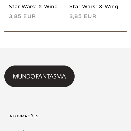
Star Wars: X-Wing
Star Wars: X-Wing
3,85 EUR
3,85 EUR
Rogue Leader 1
Rogue Leader 2
2005
2005
INFORMAÇÕES