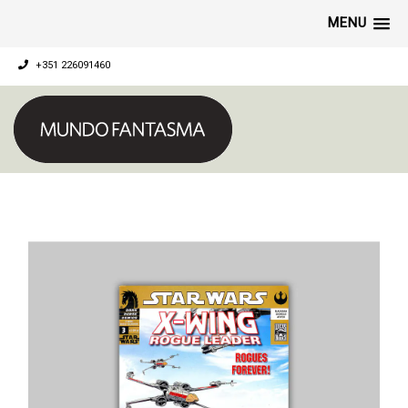
MENU
+351 226091460