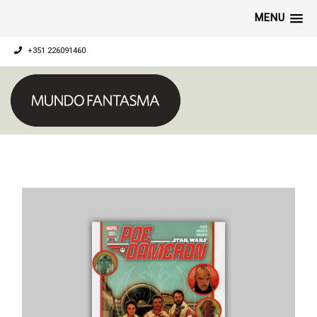
MENU
+351 226091460