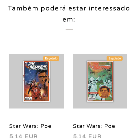
Também poderá estar interessado
em:
Esgotado
Esgotado
Star Wars: Poe
Star Wars: Poe
5,14 EUR
5,14 EUR
Dameron 29 2018
Dameron 30 2018