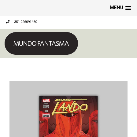
MENU
+351 226091460