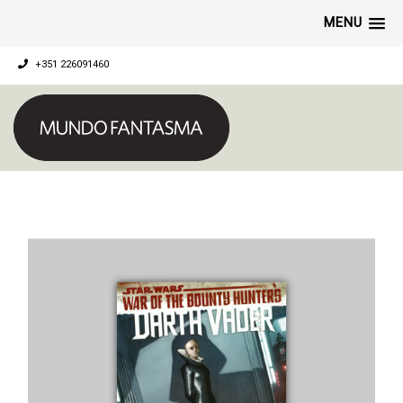
MENU
+351 226091460