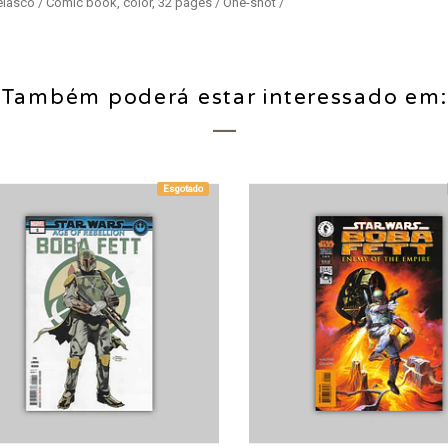
lasco / Comic book, color, 32 pages / One-shot /
Também poderá estar interessado em:
Esgotado