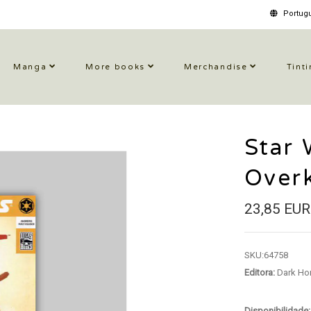
Portugu
Manga
More books
Merchandise
Tinti
Star 
Overk
23,85 EUR
SKU:
64758
Editora:
Dark Ho
Disponibilidade