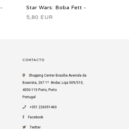
-
Star Wars: Boba Fett -
Star Wa
5,80 EUR
5,80 
 1
Enemy of the Empire 3
Enemy 
1999
1999
CONTACTO
Shopping Center Brasília Avenida da
Boavista, 267 1º. Andar, Loja 509/510,
4050-115 Porto, Porto
Portugal
+351 226091460
Facebook
Twitter