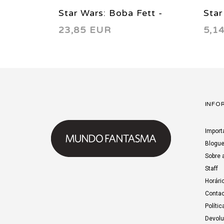
Star Wars: Boba Fett -
Star
23,85 EUR
5,1
Agent of Doom 2000
- Bo
INFO
Import
Blogu
Sobre 
Staff
Horári
Contac
Polític
Devol