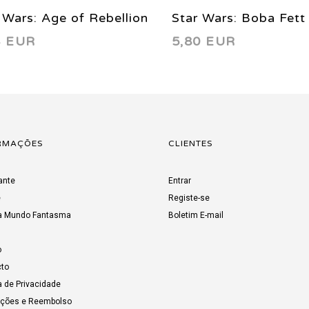
 Wars: Age of Rebellion
Star Wars: Boba Fett 
4 EUR
5,80 EUR
ba Fett 1 2019
Enemy of the Empire
1999
RMAÇÕES
CLIENTES
ante
Entrar
e
Registe-se
a Mundo Fantasma
Boletim E-mail
o
to
a de Privacidade
uções e Reembolso