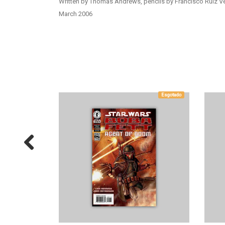
Written by Thomas Andrews, pencils by Francisco Ruiz Ve
March 2006
Esgotado