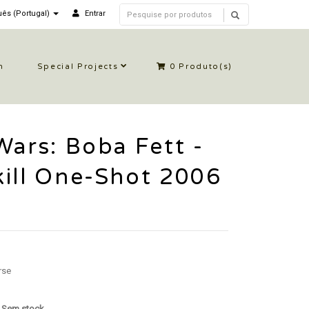
ês (Portugal)
Entrar
n
Special Projects
0
Produto(s)
Wars: Boba Fett -
ill One-Shot 2006
rse
: Sem stock