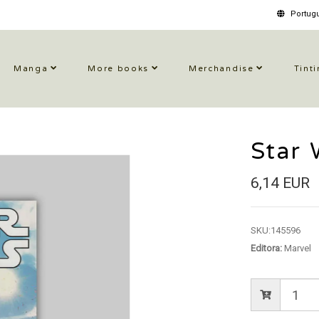
Portugu
Manga
More books
Merchandise
Tinti
Star 
6,14 EUR
SKU:
145596
Editora:
Marvel