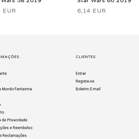
 Wars 58 2019
Star Wars 60 2019
4 EUR
6,14 EUR
RMAÇÕES
CLIENTES
ante
Entrar
e
Registe-se
a Mundo Fantasma
Boletim E-mail
o
to
a de Privacidade
uções e Reembolso
de Reclamações