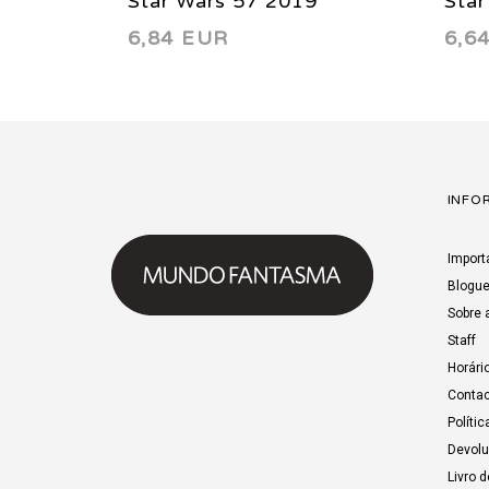
Star Wars 57 2019
Star
6,84 EUR
6,6
INFO
Import
Blogu
Sobre 
Staff
Horári
Contac
Polític
Devol
Livro 