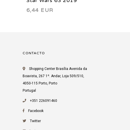
Star Wars 63 2019
Star W
6,44 EUR
6,44 
CONTACTO
Shopping Center Brasília Avenida da
Boavista, 267 1º. Andar, Loja 509/510,
4050-115 Porto, Porto
Portugal
+351 226091460
Facebook
Twitter