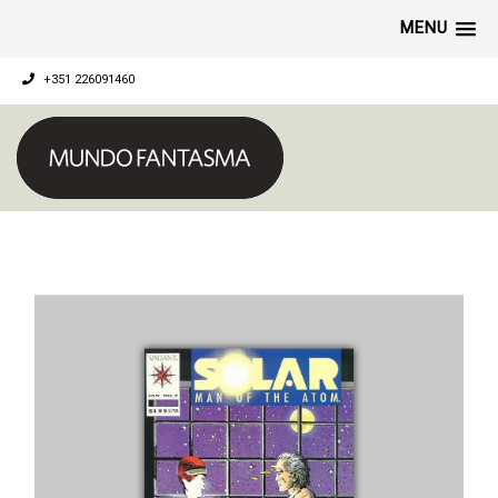
MENU
+351 226091460