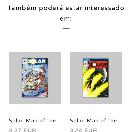
Também poderá estar interessado
em:
Solar, Man of the
Solar, Man of the
4,27 EUR
3,24 EUR
Atom 6 1992
Atom 12 1992