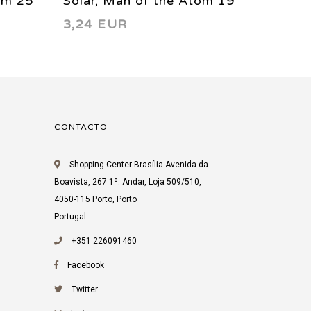
om 25
Solar, Man of the Atom 19
Solar,
3,24 EUR
3,24 
1993
1993
CONTACTO
Shopping Center Brasília Avenida da
Boavista, 267 1º. Andar, Loja 509/510,
4050-115 Porto, Porto
Portugal
+351 226091460
Facebook
Twitter