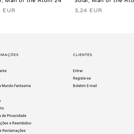
r, Man of the Atom 24
Solar, Man of the At
4 EUR
3,24 EUR
3
1993
RMAÇÕES
CLIENTES
ante
Entrar
e
Registe-se
a Mundo Fantasma
Boletim E-mail
o
to
a de Privacidade
uções e Reembolso
de Reclamações