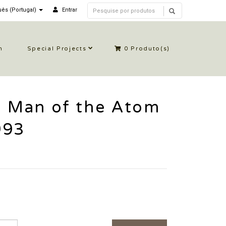
ês (Portugal)
Entrar
n
Special Projects
0
Produto(s)
, Man of the Atom
993