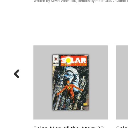
Written by Kevin VanHook, pencils by Peter Grau / Comic 