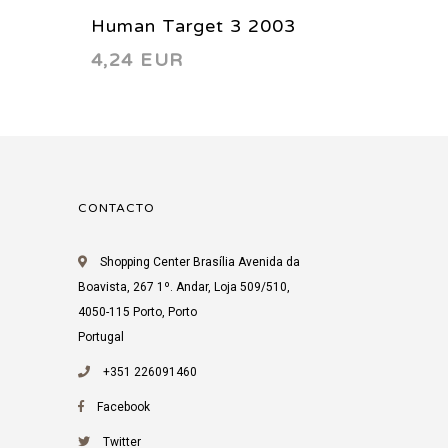
Human Target 3 2003
Human 
4,24 EUR
4,24 
CONTACTO
Shopping Center Brasília Avenida da
Boavista, 267 1º. Andar, Loja 509/510,
4050-115 Porto, Porto
Portugal
+351 226091460
Facebook
Twitter