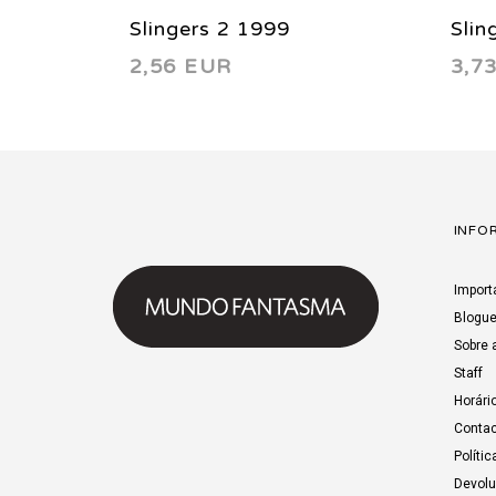
Slingers 2 1999
Slin
2,56 EUR
3,7
INFO
Import
Blogu
Sobre 
Staff
Horári
Contac
Polític
Devol