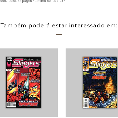
ook, color, 32 pages / Limited series (12) /
Também poderá estar interessado em: