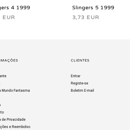
gers 4 1999
Slingers 5 1999
3 EUR
3,73 EUR
RMAÇÕES
CLIENTES
ante
Entrar
e
Registe-se
a Mundo Fantasma
Boletim E-mail
o
to
a de Privacidade
uções e Reembolso