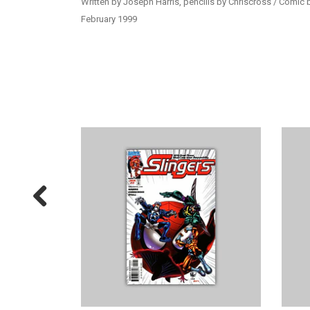
Written by Joseph Harris, pencills by Chriscross / Comic b
February 1999