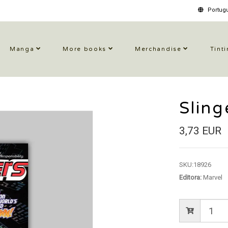
Portugu
Manga
More books
Merchandise
Tinti
Sling
3,73 EUR
SKU:
18926
Editora:
Marvel