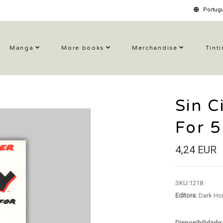
Portugu
Manga
More books
Merchandise
Tinti
Sin C
For 
4,24 EUR
SKU:
1218
Editora:
Dark Ho
Disponibilidade