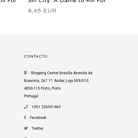
ll For
Sin City: A Dame to Kill For
Sin Cit
6,45 EUR
7,24 
4 1994
1 1993
CONTACTO
Shopping Center Brasília Avenida da
Boavista, 267 1º. Andar, Loja 509/510,
4050-115 Porto, Porto
Portugal
+351 226091460
Facebook
Twitter