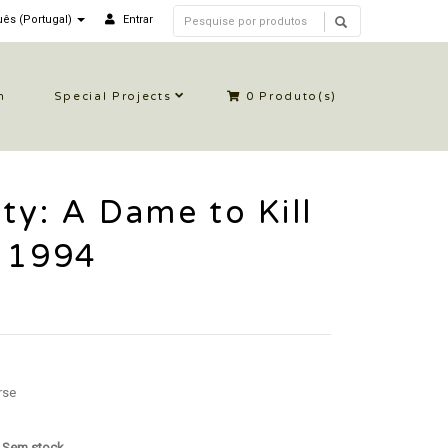
ês (Portugal)
Entrar
n
Special Projects
0
Produto(s)
ity: A Dame to Kill
5 1994
rse
: Sem stock