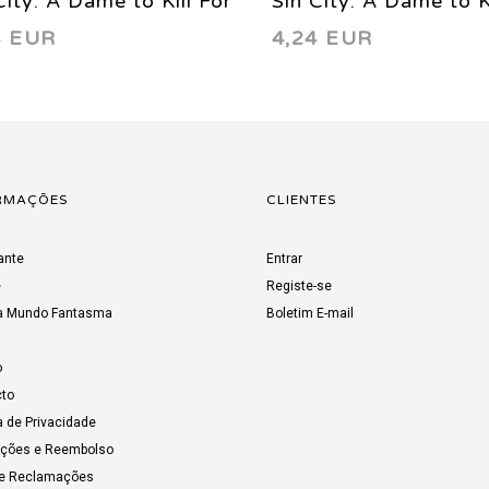
City: A Dame to Kill For
Sin City: A Dame to Ki
4 EUR
4,24 EUR
994
2 1994
RMAÇÕES
CLIENTES
ante
Entrar
e
Registe-se
a Mundo Fantasma
Boletim E-mail
o
to
a de Privacidade
uções e Reembolso
de Reclamações