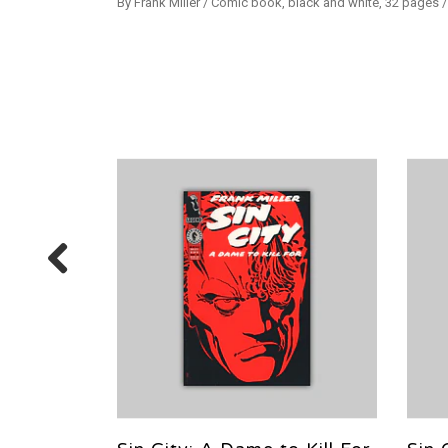
By Frank Miller / Comic book, black and white, 32 pages / 