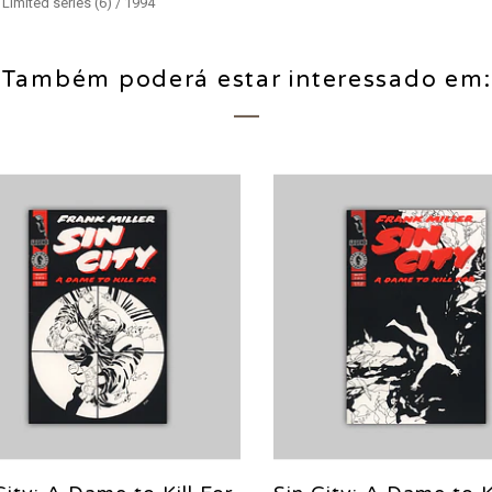
Limited series (6) / 1994
Também poderá estar interessado em: